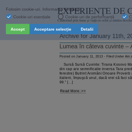
EXPERIENŢE DE 
Călătorind prin lume şi viaţă cu ochii și mintea deschi
Archive for January 11th, 2
Lumea în câteva cuvinte – 
Posted on January 11, 2013 - Filed Under
Am a
Sursă Sursă Cuvinte: Tirana Kosovo Mai
din cap are semnificatie inversa Tara pre
ferestre) Butrint Aromâni Onoare Proverb 
italieni, împuşcă unul, dacă vrei să faci s
99.” […]
Read More..>>