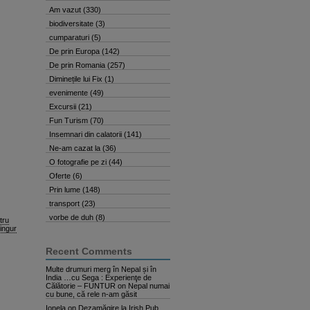
Am vazut
(330)
biodiversitate
(3)
cumparaturi
(5)
De prin Europa
(142)
De prin Romania
(257)
Diminețile lui Fix
(1)
evenimente
(49)
Excursii
(21)
Fun Turism
(70)
Insemnari din calatorii
(141)
Ne-am cazat la
(36)
O fotografie pe zi
(44)
Oferte
(6)
Prin lume
(148)
transport
(23)
vorbe de duh
(8)
tru
singur
Recent Comments
Multe drumuri merg în Nepal și în
India …cu Sega : Experienţe de
Călătorie – FUNTUR
on
Nepal numai
cu bune, că rele n-am găsit
Ionela
on
Dezamăgire la Irish Pub