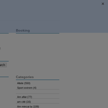
Booking
e
Categories
Altele
(550)
Sport extrem
(4)
Am aflat
(77)
am citit
(16)
Am mincat la
(109)