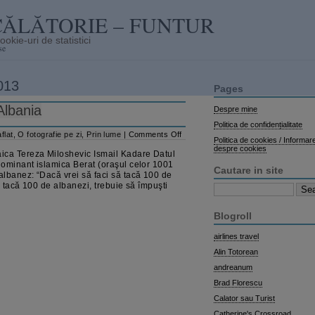
CĂLĂTORIE – FUNTUR
se
013
Pages
Albania
Despre mine
Politica de confidențialitate
on
flat
,
O fotografie pe zi
,
Prin lume
|
Comments Off
Politica de cookies / Informar
Lumea
despre cookies
ca Tereza Miloshevic Ismail Kadare Datul
în
câteva
dominant islamica Berat (oraşul celor 1001
Cautare in site
cuvinte
albanez: “Dacă vrei să faci să tacă 100 de
–
ă tacă 100 de albanezi, trebuie să împuşti
Search
Albania
for:
Blogroll
airlines travel
Alin Totorean
andreanum
Brad Florescu
Calator sau Turist
Catherine's Crossroad