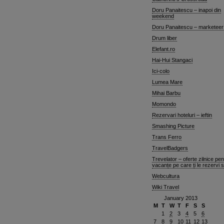
Doru Panaitescu – inapoi din
weekend
Doru Panaitescu – marketeer
Drum liber
Elefant.ro
Hai-Hui Stangaci
Ici-colo
Lumea Mare
Mihai Barbu
Momondo
Rezervari hoteluri – ieftin
Smashing Picture
Trans Ferro
TravelBadgers
Trevelator – oferte zilnice pen
vacanțe pe care ți le rezervi 
Webcultura
Wiki Travel
January 2013
M
T
W
T
F
S
S
1
2
3
4
5
6
7
8
9
10
11
12
13