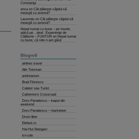
Constanţa
anca
on
Cât plăteşte căţelul să
meargă cu avionul?
Laurentiu
on
Cât plăteşte căţelul să
meargă cu avionul?
Nepal numai cu bune – pe munte,
adică pe…deal : Experienţe de
Călătorie – FUNTUR
on
Nepal numai
cu bune, că rele n-am găsit
Blogroll
airlines travel
Alin Totorean
andreanum
Brad Florescu
Calator sau Turist
Catherine's Crossroad
Doru Panaitescu – inapoi din
weekend
Doru Panaitescu – marketeer
Drum liber
Elefant.ro
Hai-Hui Stangaci
Ici-colo