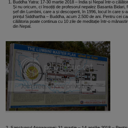
Buddha Yatra: 17-30 martie 2018 – India și Nepal într-o călători
Și nu oricum, ci însoțiți de profesorul nepalez Basanta Bidari, 
șef din Lumbini, care a și descoperit, în 1996, locul în care s-
prințul Siddhartha – Buddha, acum 2.500 de ani. Pentru cei c
călătoria poate continua cu 10 zile de meditație într-o mănasti
din Nepal.
2. Sanctuarul Annapurnei: 31 martie – 14 aprilie 2018 – Pentr