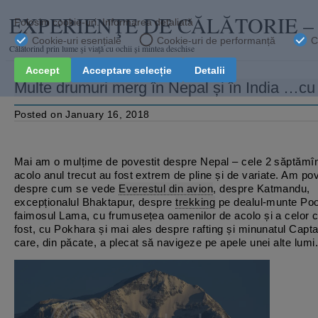
EXPERIENŢE DE CĂLĂTORIE 
Călătorind prin lume şi viaţă cu ochii și mintea deschise
Multe drumuri merg în Nepal și în India …c
Posted on January 16, 2018
Mai am o mulțime de povestit despre Nepal – cele 2 săptămîn
acolo anul trecut au fost extrem de pline și de variate. Am pov
despre cum se vede
Everestul din avion
, despre Katmandu,
excepționalul Bhaktapur, despre
trekking
pe dealul-munte Poo
faimosul Lama, cu frumusețea oamenilor de acolo și a celor 
fost, cu Pokhara și mai ales despre rafting și minunatul Capta
care, din păcate, a plecat să navigeze pe apele unei alte lumi