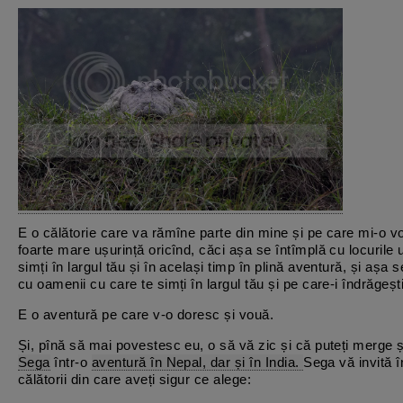
E o călătorie care va rămîne parte din mine și pe care mi-o vo
foarte mare ușurință oricînd, căci așa se întîmplă cu locurile 
simți în largul tău și în același timp în plină aventură, și așa 
cu oamenii cu care te simți în largul tău și pe care-i îndrăgești
E o aventură pe care v-o doresc și vouă.
Și, pînă să mai povestesc eu, o să vă zic și că puteți merge ș
Sega
într-o
aventură în Nepal, dar și în India.
Sega vă invită 
călătorii din care aveți sigur ce alege: