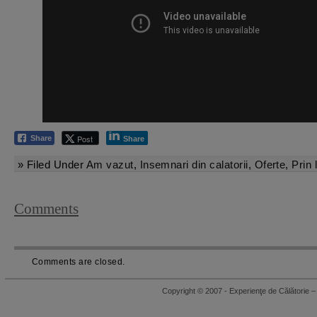
Post
Share
Share
» Filed Under
Am vazut
,
Insemnari din calatorii
,
Oferte
,
Prin
Comments
Comments are closed.
Copyright © 2007 - Experienţe de Călători