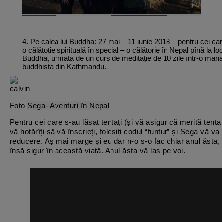
4. Pe calea lui Buddha: 27 mai – 11 iunie 2018 – pentru cei ca
o călătotie spirituală în special – o călătorie în Nepal pînă la loc
Buddha, urmată de un curs de meditație de 10 zile într-o mănă
buddhista din Kathmandu.
Foto
Sega- Aventuri în Nepal
Pentru cei care s-au lăsat tentați (și vă asigur că merită tenta
vă hotărîți să vă înscrieți, folosiți codul “funtur” și Sega vă v
reducere. Aș mai marge și eu dar n-o s-o fac chiar anul ăsta, 
însă sigur în această viață. Anul ăsta vă las pe voi.