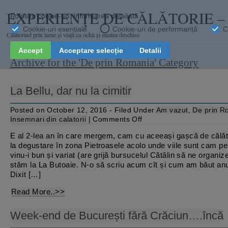
EXPERIENŢE DE CĂLĂTORIE 
Călătorind prin lume şi viaţă cu ochii și mintea deschise
Archive for the 'De prin Romania' Category
La Bellu, dar nu la cimitir
Posted on October 12, 2016 - Filed Under
Am vazut
,
De prin R
on
Insemnari din calatorii
|
Comments Off
La
Bellu,
E al 2-lea an în care mergem, cam cu aceeași gașcă de călăto
dar
la degustare în zona Pietroasele acolo unde viile sunt cam pes
nu
la
vinu-i bun și variat (are grijă bursucelul Cătălin să ne organize
cimitir
stăm la La Butoaie. N-o să scriu acum cît și cum am băut anul
Dixit […]
Read More..>>
Week-end de București fără Crăciun….încă