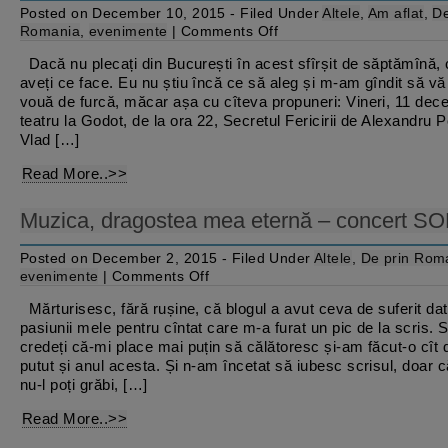
Posted on December 10, 2015 - Filed Under
Altele
,
Am aflat
,
De
on
Romania
,
evenimente
|
Comments Off
Week-
end
Dacă nu plecați din București în acest sfîrșit de săptămînă, 
de
aveți ce face. Eu nu știu încă ce să aleg și m-am gîndit să vă
București
fără
vouă de furcă, măcar așa cu cîteva propuneri: Vineri, 11 dec
Crăciun….încă
teatru la Godot, de la ora 22, Secretul Fericirii de Alexandru 
Vlad […]
Read More..>>
Muzica, dragostea mea eternă – concert S
Posted on December 2, 2015 - Filed Under
Altele
,
De prin Rom
on
evenimente
|
Comments Off
Muzica,
dragostea
Mărturisesc, fără rușine, că blogul a avut ceva de suferit dat
mea
pasiunii mele pentru cîntat care m-a furat un pic de la scris. 
eternă
–
credeți că-mi place mai puțin să călătoresc și-am făcut-o cît
concert
putut și anul acesta. Și n-am încetat să iubesc scrisul, doar c
SONG
nu-l poți grăbi, […]
Read More..>>