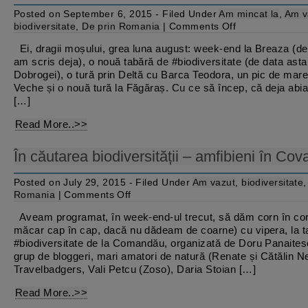
Posted on September 6, 2015 - Filed Under
Am mincat la
,
Am v
on
biodiversitate
,
De prin Romania
|
Comments Off
#biodiversitate
la
Ei, dragii moșului, grea luna august: week-end la Breaza (d
Gura
am scris deja), o nouă tabără de #biodiversitate (de data asta
Dobrogei,
căldură
Dobrogei), o tură prin Deltă cu Barca Teodora, un pic de mar
mare
Veche și o nouă tură la Făgăraș. Cu ce să încep, că deja abi
și
[…]
multe
căprițe
Read More..>>
În căutarea biodiversității – amfibieni în Co
Posted on July 29, 2015 - Filed Under
Am vazut
,
biodiversitate
on
Romania
|
Comments Off
În
căutarea
Aveam programat, în week-end-ul trecut, să dăm corn în co
biodiversității
măcar cap în cap, dacă nu dădeam de coarne) cu vipera, la t
–
amfibieni
#biodiversitate de la Comandău, organizată de Doru Panaites
în
grup de bloggeri, mari amatori de natură (Renate și Cătălin N
Covasna
Travelbadgers, Vali Petcu (Zoso), Daria Stoian […]
Read More..>>