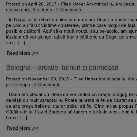
Posted on April 26, 2017 - Filed Under
Am mincat la
,
Am vazut
din calatorii
,
Prin lume
|
2 Comments
În Nepal ar fi trebuit să plec acum un an. Doar că unele repara
pe colo au făcut victime colaterale, printre care blogul de față 
posibile călătorii. Acu’ că-s nouă nouță, sau pe-acolo, am aj
lăudam că voi ajunge, adică într-o călătorie cu Sega, pe urmel
sale, […]
Read More..>>
Bologna – arcade, turnuri și parmezan
Posted on November 23, 2015 - Filed Under
Am mincat la
,
Am 
prin Europa
|
2 Comments
Dacă am plecat cu ideea că voi vedea un orășel drăguț, Bol
depășit cu mult așteptările. Poate nu este la fel de căutat sau
ca alte orașe italiene, dar ar trebui să fie. Cînd mi-au propus 
Cătălin de la Travel Badgers să facem o tură de week-end la
habar […]
Read More..>>