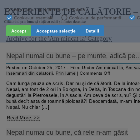
EXPERIENŢE DE CĂLĂTORIE 
Călătorind prin lume şi viaţă cu ochii și mintea deschise
Archive for the 'Am mincat la' Category
Nepal numai cu bune – pe munte, adică pe
Posted on October 25, 2017 - Filed Under
Am mincat la
,
Am va
on
Insemnari din calatorii
,
Prin lume
|
Comments Off
Nepal
numai
Cam lungă pauza de scris. Dar nu și de călătorit. De la întoar
cu
Nepal, am fost de 2 ori în Bologna, în Deltă, în Toscana din no
bune
–
degustări la Pietroasele, în Alsacia. Am ceva de scris,nu? Și 
pe
bună decît asta de toamnă ploioasă?! Deocamdată, m-am înt
munte,
Nepal. Nu chiar […]
adică
pe…
deal
Read More..>>
Nepal numai cu bune, că rele n-am găsit