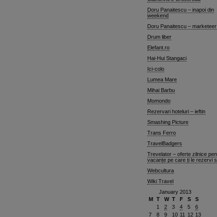
Doru Panaitescu – inapoi din
weekend
Doru Panaitescu – marketeer
Drum liber
Elefant.ro
Hai-Hui Stangaci
Ici-colo
Lumea Mare
Mihai Barbu
Momondo
Rezervari hoteluri – ieftin
Smashing Picture
Trans Ferro
TravelBadgers
Trevelator – oferte zilnice pen
vacanțe pe care ți le rezervi 
Webcultura
Wiki Travel
January 2013
M
T
W
T
F
S
S
1
2
3
4
5
6
7
8
9
10
11
12
13