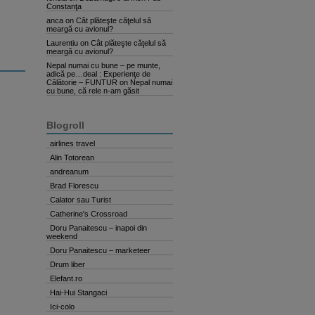
Constanţa
anca
on
Cât plăteşte căţelul să
meargă cu avionul?
Laurentiu
on
Cât plăteşte căţelul să
meargă cu avionul?
Nepal numai cu bune – pe munte,
adică pe…deal : Experienţe de
Călătorie – FUNTUR
on
Nepal numai
cu bune, că rele n-am găsit
Blogroll
airlines travel
Alin Totorean
andreanum
Brad Florescu
Calator sau Turist
Catherine's Crossroad
Doru Panaitescu – inapoi din
weekend
Doru Panaitescu – marketeer
Drum liber
Elefant.ro
Hai-Hui Stangaci
Ici-colo