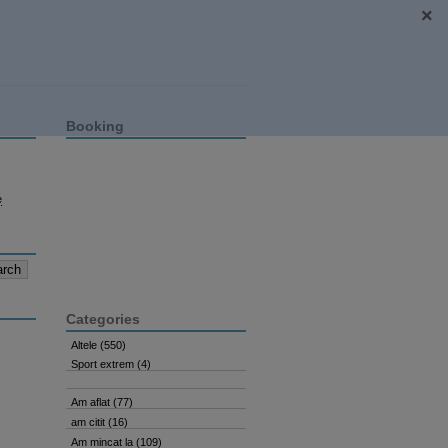
Booking
e
Categories
Altele
(550)
Sport extrem
(4)
Am aflat
(77)
am citit
(16)
Am mincat la
(109)