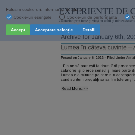
EXPERIENŢE DE 
Călătorind prin lume şi viaţă cu ochii și mintea deschi
Archive for January 6th, 20
Lumea în câteva cuvinte – 
Posted on January 6, 2013 - Filed Under
Am af
E bine să porneşti la drum fără preconcep
călătorie îşi pierde sensul şi mare parte di
Lumea e o minune pe care n-o descoperim
când suntem pregătiţi să să fim toleranţi 
Read More..>>