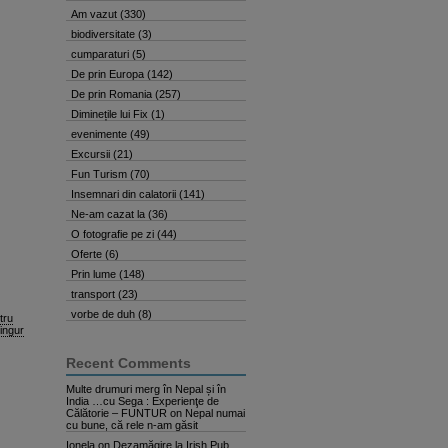
Am vazut
(330)
biodiversitate
(3)
cumparaturi
(5)
De prin Europa
(142)
De prin Romania
(257)
Diminețile lui Fix
(1)
evenimente
(49)
Excursii
(21)
Fun Turism
(70)
Insemnari din calatorii
(141)
Ne-am cazat la
(36)
O fotografie pe zi
(44)
Oferte
(6)
Prin lume
(148)
transport
(23)
vorbe de duh
(8)
tru
singur
Recent Comments
Multe drumuri merg în Nepal și în
India …cu Sega : Experienţe de
Călătorie – FUNTUR
on
Nepal numai
cu bune, că rele n-am găsit
Ionela
on
Dezamăgire la Irish Pub