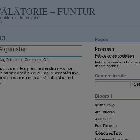
CĂLĂTORIE – FUNTUR
se
13
Pages
Afganistan
Despre mine
Politica de confidențialitate
on
lat
,
Prin lume
|
Comments Off
Politica de cookies / Informar
Lumea
despre cookies
ţii, cu mintea şi inima deschise – orice
în
câteva
n farmec dacă pleci cu idei şi aşteptări fixe.
Cautare in site
cuvinte
 şi de care nu ne bucurăm decât atunci
–
[…]
Search
Afganistan
for:
Blogroll
airlines travel
Alin Totorean
andreanum
Brad Florescu
Calator sau Turist
Catherine's Crossroad