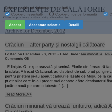
EXPERIENŢE DE CĂLĂTORIE 
Călătorind prin lume şi viaţă cu ochii și mintea deschise
Archive for December, 2012
Crăciun – after party şi nostalgii călătoare
Posted on December 28, 2012 - Filed Under
Am mincat la
,
Am 
on
Comments Off
Crăciun
–
E linişte. O linişte aşezată şi senină. Florile din fereastră f
after
bradului. A trecut Crăciunul, au dispărut de sub brad pungile 
party
şi
pentru prieteni şi-au apărut cadourile lăsate de Moşu pe la ca
nostalgii
prietenilor care le-au predat mai departe către destinatarul fina
călătoare
jucărie nouă pe care o iubeşte f. […]
Read More..>>
Crăciun minunat vă urează funtur.ro, adică A