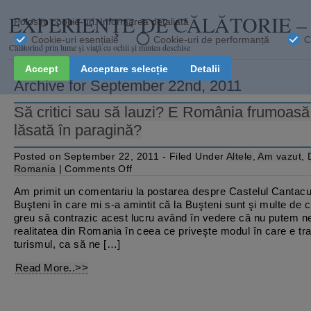
EXPERIENŢE DE CĂLĂTORIE 
Călătorind prin lume şi viaţă cu ochii și mintea deschise
Archive for September 22nd, 2011
Să critici sau să lauzi? E România frumoasă
lăsată în paragină?
Posted on September 22, 2011 - Filed Under
Altele
,
Am vazut
,
on
Romania
|
Comments Off
Să
critici
Am primit un comentariu la postarea despre Castelul Cantacu
sau
Buşteni în care mi s-a amintit că la Buşteni sunt şi multe de cri
să
lauzi?
greu să contrazic acest lucru având în vedere că nu putem n
E
realitatea din Romania în ceea ce priveşte modul în care e tra
România
turismul, ca să ne […]
frumoasă
sau
e
Read More..>>
lăsată
în
paragină?