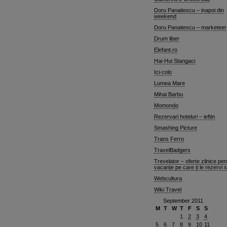
Doru Panaitescu – inapoi din
weekend
Doru Panaitescu – marketeer
Drum liber
Elefant.ro
Hai-Hui Stangaci
Ici-colo
Lumea Mare
Mihai Barbu
Momondo
Rezervari hoteluri – ieftin
Smashing Picture
Trans Ferro
TravelBadgers
Trevelator – oferte zilnice pen
vacanțe pe care ți le rezervi 
Webcultura
Wiki Travel
September 2011
M
T
W
T
F
S
S
1
2
3
4
5
6
7
8
9
10
11