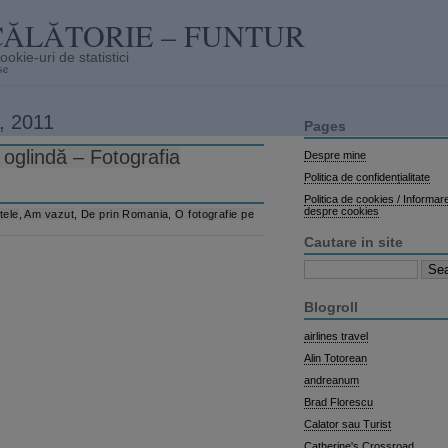
CĂLĂTORIE – FUNTUR
se
, 2011
Pages
oglindă – Fotografia
Despre mine
Politica de confidențialitate
Politica de cookies / Informar
despre cookies
tele
,
Am vazut
,
De prin Romania
,
O fotografie pe
Cautare in site
Search
for:
Blogroll
airlines travel
Alin Totorean
andreanum
Brad Florescu
Calator sau Turist
Catherine's Crossroad