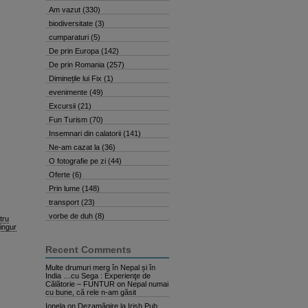
Am vazut
(330)
biodiversitate
(3)
cumparaturi
(5)
De prin Europa
(142)
De prin Romania
(257)
Diminețile lui Fix
(1)
evenimente
(49)
Excursii
(21)
Fun Turism
(70)
Insemnari din calatorii
(141)
Ne-am cazat la
(36)
O fotografie pe zi
(44)
Oferte
(6)
Prin lume
(148)
transport
(23)
vorbe de duh
(8)
tru
singur
Recent Comments
Multe drumuri merg în Nepal și în
India …cu Sega : Experienţe de
Călătorie – FUNTUR
on
Nepal numai
cu bune, că rele n-am găsit
Ionela
on
Dezamăgire la Irish Pub