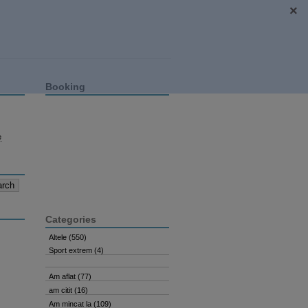
Booking
e
Categories
Altele
(550)
Sport extrem
(4)
Am aflat
(77)
am citit
(16)
Am mincat la
(109)