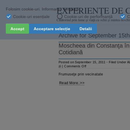
EXPERIENŢE DE 
Călătorind prin lume şi viaţă cu ochii și mintea deschi
Archive for September 15th
Moscheea din Constanţa în 
Cotidiană
Posted on September 15, 2011 - Filed Under
Al
on
zi
|
Comments Off
Moscheea
Frumuseţe prin vecinatate
din
Constanţa
în
Read More..>>
oglindă
–
Fotografia
Cotidiană