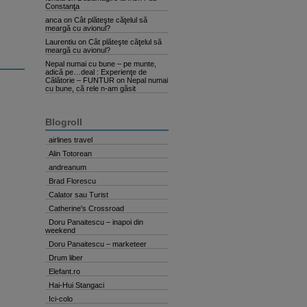
Constanţa
anca
on
Cât plăteşte căţelul să
meargă cu avionul?
Laurentiu
on
Cât plăteşte căţelul să
meargă cu avionul?
Nepal numai cu bune – pe munte,
adică pe…deal : Experienţe de
Călătorie – FUNTUR
on
Nepal numai
cu bune, că rele n-am găsit
Blogroll
airlines travel
Alin Totorean
andreanum
Brad Florescu
Calator sau Turist
Catherine's Crossroad
Doru Panaitescu – inapoi din
weekend
Doru Panaitescu – marketeer
Drum liber
Elefant.ro
Hai-Hui Stangaci
Ici-colo