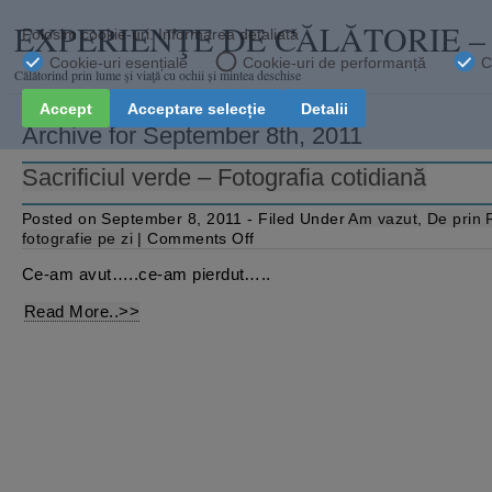
EXPERIENŢE DE CĂLĂTORIE 
Călătorind prin lume şi viaţă cu ochii și mintea deschise
Archive for September 8th, 2011
Sacrificiul verde – Fotografia cotidiană
Posted on September 8, 2011 - Filed Under
Am vazut
,
De prin
on
fotografie pe zi
|
Comments Off
Sacrificiul
verde
Ce-am avut…..ce-am pierdut…..
–
Fotografia
Read More..>>
cotidiană