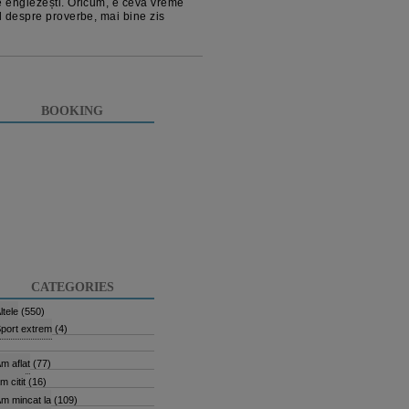
e englezești. Oricum, e ceva vreme
l despre proverbe, mai bine zis
BOOKING
CATEGORIES
ltele
(550)
port extrem
(4)
m aflat
(77)
m citit
(16)
m mincat la
(109)