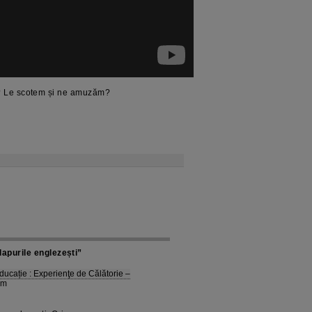
ri? Le scotem și ne amuzăm?
apurile englezești”
ducație : Experienţe de Călătorie –
pm