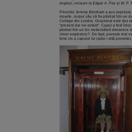
englezi, inclusiv la
Edgar A. Poe
și
W. P. 
Filozoful
Jeremy Bentham
a pus expresia 
moarte, corpul său să fie păstrat într-un d
College
din Londra. Ocazional este dus la î
“prezent dar ne-votant”. Capul a fost înloc
păstrat într-un loc nedezvăluit deoarece st
Umor englezesc? De fapt, poveste mai v
bine zis a capului lui (asta-i altă poveste).