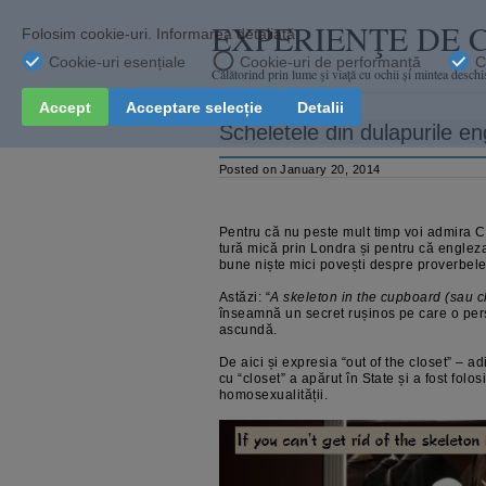
EXPERIENŢE DE 
Călătorind prin lume şi viaţă cu ochii și mintea deschi
Scheletele din dulapurile en
Posted on January 20, 2014
Pentru că nu peste mult timp voi admira 
tură mică prin Londra și pentru că engleza 
bune niște mici povești despre proverbele ș
Astăzi: “
A skeleton in the cupboard (sau c
înseamnă un secret rușinos pe care o pers
ascundă.
De aici și expresia “out of the closet” – ad
cu “closet” a apărut în State și a fost folos
homosexualității.