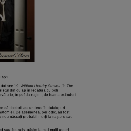
ulap?
putul sec.19.
William Hendry Stowell
, în
The
letul din dulap în legătură cu boli
ăluite, în pofida rușinii, de teama extinderii
une că doctorii ascundeau în dulalapuri
anatomiei. De asemenea, periodic, au fost
de nou născuți probabil morți la naștere sau
ct sau figurativ, găsim la mai mulți autori