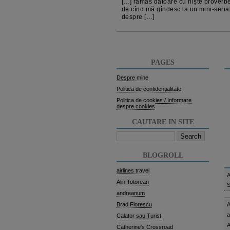
[…] rămas datoare cu niște proverb
de cînd mă gîndesc la un mini-seria
despre […]
PAGES
Despre mine
Politica de confidențialitate
Politica de cookies / Informare
despre cookies
CAUTARE IN SITE
Search
for:
BLOGROLL
airlines travel
A
Alin Totorean
S
andreanum
Brad Florescu
A
a
Calator sau Turist
A
Catherine's Crossroad