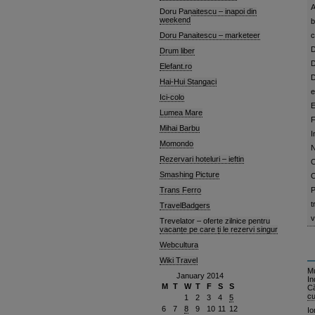
A
Doru Panaitescu – inapoi din
weekend
b
Doru Panaitescu – marketeer
c
D
Drum liber
D
Elefant.ro
D
Hai-Hui Stangaci
e
Ici-colo
E
Lumea Mare
F
Mihai Barbu
I
Momondo
N
Rezervari hoteluri – ieftin
O
Smashing Picture
O
Trans Ferro
P
t
TravelBadgers
v
Trevelator – oferte zilnice pentru
vacanțe pe care ți le rezervi singur
Webcultura
Wiki Travel
Mu
January 2014
In
M
T
W
T
F
S
S
C
cu
1
2
3
4
5
6
7
8
9
10
11
12
Io