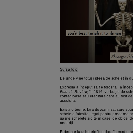
Sursă foto
De unde vine totuși ideea de schelet în d
Expresia a început să fie folosită la înce
Eclectic Review,
în 1816, vorbește de sche
contagioase sau ereditare care au fost dezv
acestora.
Există o teorie, fără dovezi însă, care sp
schelete folosite ilegal pentru predarea 
găsite schelete zidite în case, de obicei 
nedoriți.
Referințe la schelete în dulap, în mod dire