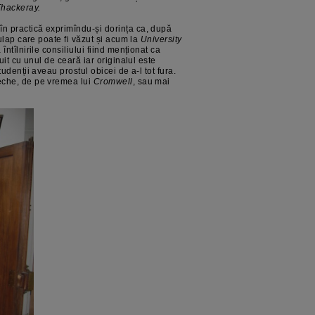
Thackeray.
în practică exprimîndu-și dorința ca, după
ulap care poate fi văzut și acum la
University
ntîlnirile consiliului fiind menționat ca
uit cu unul de ceară iar originalul este
udenții aveau prostul obicei de a-l tot fura.
eche, de pe vremea lui
Cromwell
, sau mai