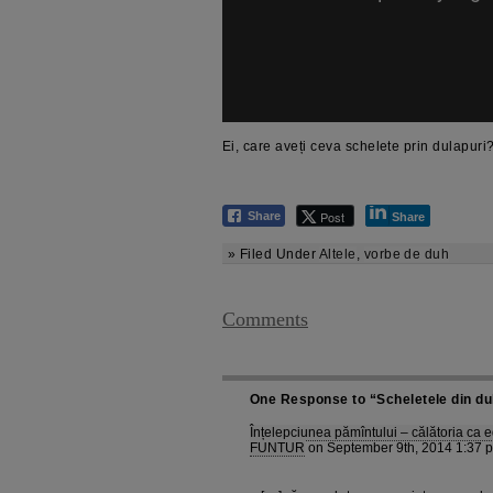
Ei, care aveți ceva schelete prin dulapu
Post
Share
Share
» Filed Under
Altele
,
vorbe de duh
Comments
One Response to “Scheletele din dul
Înțelepciunea pămîntului – călătoria ca e
FUNTUR
on September 9th, 2014 1:37 