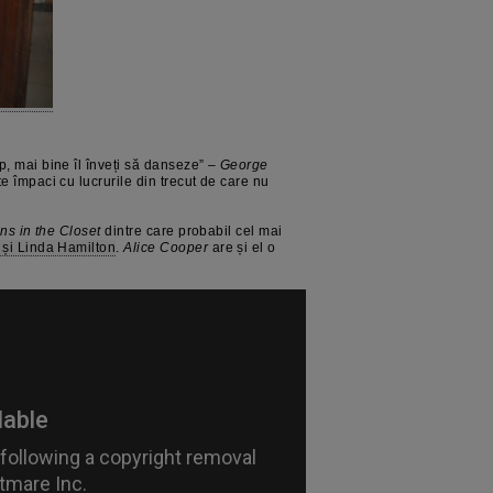
p, mai bine îl înveți să danseze” –
George
te împaci cu lucrurile din trecut de care nu
ns in the Closet
dintre care probabil cel mai
 și Linda Hamilton
.
Alice Cooper
are și el o