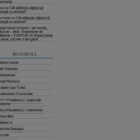
onstanţa
nca
on
Cât plăteşte căţelul să
argă cu avionul?
urentiu
on
Cât plăteşte căţelul să
argă cu avionul?
pal numai cu bune – pe munte,
ică pe…deal : Experienţe de
ălătorie – FUNTUR
on
Nepal numai
 bune, că rele n-am găsit
BLOGROLL
irlines travel
lin Totorean
andreanum
rad Florescu
alator sau Turist
atherine's Crossroad
oru Panaitescu – inapoi din
eekend
oru Panaitescu – marketeer
rum liber
lefant.ro
ai-Hui Stangaci
ci-colo