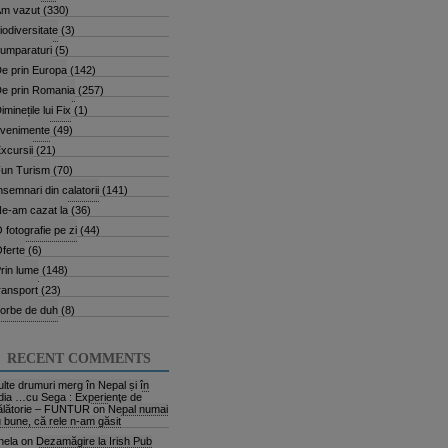
m vazut
(330)
iodiversitate
(3)
umparaturi
(5)
e prin Europa
(142)
e prin Romania
(257)
iminețile lui Fix
(1)
venimente
(49)
xcursii
(21)
un Turism
(70)
nsemnari din calatorii
(141)
e-am cazat la
(36)
 fotografie pe zi
(44)
ferte
(6)
rin lume
(148)
ransport
(23)
orbe de duh
(8)
RECENT COMMENTS
lte drumuri merg în Nepal și în
dia …cu Sega : Experienţe de
ălătorie – FUNTUR
on
Nepal numai
 bune, că rele n-am găsit
nela
on
Dezamăgire la Irish Pub