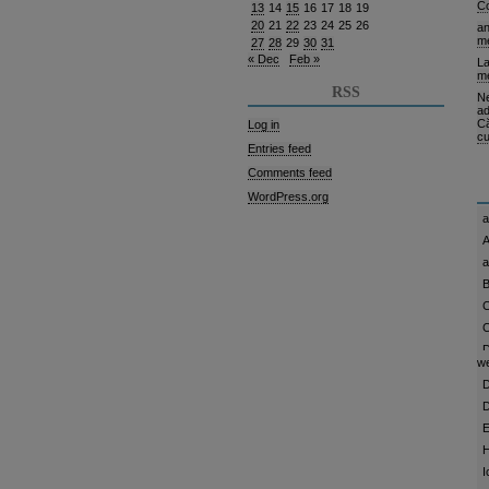
C
13
14
15
16
17
18
19
20
21
22
23
24
25
26
a
me
27
28
29
30
31
« Dec
Feb »
La
me
RSS
Ne
ad
C
Log in
cu
Entries feed
Comments feed
WordPress.org
a
A
B
C
C
D
w
D
D
E
H
I