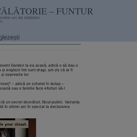
CĂLĂTORIE – FUNTUR
se
glezești
Covent Garden la ea acasă, adică o să dau o
și englezii îmi sunt dragi, am zis că ar fi
i expresiile lor.
loset)
” – adică un schelet în dulap –
oană sau o familie face eforturi să-l
ică un secret dezvăluit, făcut public. Varianta
ită în ultimii ani în special la declararea