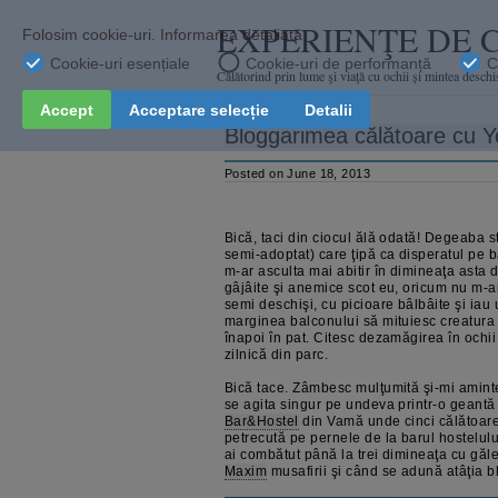
EXPERIENŢE DE 
Călătorind prin lume şi viaţă cu ochii și mintea deschi
Bloggarimea călătoare cu Y
Posted on June 18, 2013
Bică, taci din ciocul ălă odată! Degeaba s
semi-adoptat) care ţipă ca disperatul pe b
m-ar asculta mai abitir în dimineaţa asta d
gâjâite şi anemice scot eu, oricum nu m-a
semi deschişi, cu picioare bâlbâite şi iau 
marginea balconului să mituiesc creatura
înapoi în pat. Citesc dezamăgirea în ochii
zilnică din parc.
Bică tace. Zâmbesc mulţumită şi-mi amint
se agita singur pe undeva printr-o geantă
Bar&Hostel
din Vamă unde cinci călătoar
petrecută pe pernele de la barul hostelulu
ai combătut până la trei dimineaţa cu găl
Maxim
musafirii şi când se adună atâţia bl