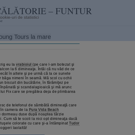
CĂLĂTORIE – FUNTUR
se
oung Tours la mare
trig eu la
vrabioiul
(pe care l-am botezat şi
alcon la 6 dimineaţa. Întâi că nu văd de ce
ecât în altele şi pe urmă că la ce sunete
r băga nimeni în seamă. Mă scol cu ochii
un biscuit din bucătărie, în fărâmiţez pe
 înpănată şi scandalagioaică şi mă arunc
 lui Fix care se pregătea deja de plimbarea
esc de telefonul de sâmbătă dimineaţă care
 în camera de la
Pura Vida Beach
e dormeau duse după noaptea târzie
i. Cum să te scoli la nici opt dimineaţa dacă
etuşele colorate cu care şi-a întâmpinat
Tudor
oggeri laolaltă!