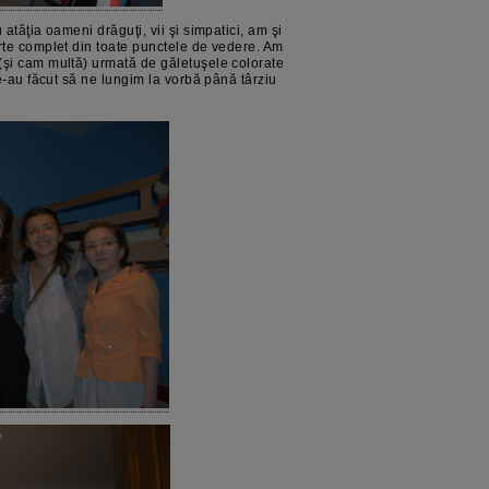
atâţia oameni drăguţi, vii şi simpatici, am şi
rte complet din toate punctele de vedere. Am
(şi cam multă) urmată de găletuşele colorate
ne-au făcut să ne lungim la vorbă până târziu