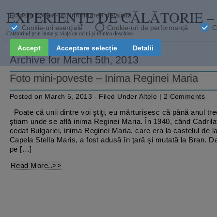
EXPERIENŢE DE CĂLĂTORIE 
Călătorind prin lume şi viaţă cu ochii și mintea deschise
Archive for March 5th, 2013
Foto mini-poveste – Inima Reginei Maria
Posted on March 5, 2013 - Filed Under
Altele
|
2 Comments
Poate că unii dintre voi ştiţi, eu mărturisesc că până anul tr
ştiam unde se află inima Reginei Maria. În 1940, când Cadrilat
cedat Bulgariei, inima Reginei Maria, care era la castelul de la
Capela Stella Maris, a fost adusă în ţară şi mutată la Bran. 
pe […]
Read More..>>