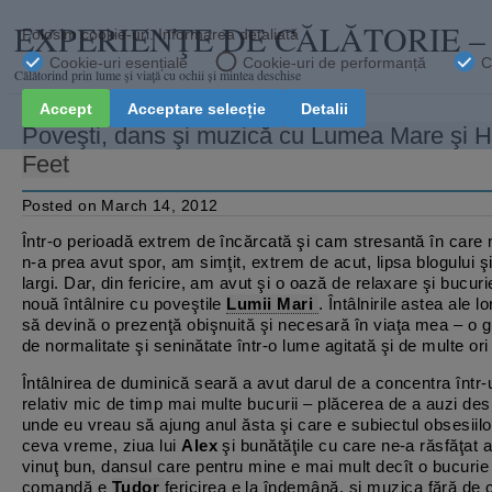
EXPERIENŢE DE CĂLĂTORIE 
Călătorind prin lume şi viaţă cu ochii și mintea deschise
Poveşti, dans şi muzică cu Lumea Mare şi 
Feet
Posted on March 14, 2012
Într-o perioadă extrem de încărcată şi cam stresantă în care n
n-a prea avut spor, am simţit, extrem de acut, lipsa blogului şi
largi. Dar, din fericire, am avut şi o oază de relaxare şi bucuri
nouă întâlnire cu poveştile
Lumii Mari
. Întâlnirile astea ale l
să devină o prezenţă obişnuită şi necesară în viaţa mea – o g
de normalitate şi seninătate într-o lume agitată şi de multe ori
Întâlnirea de duminică seară a avut darul de a concentra într-
relativ mic de timp mai multe bucurii – plăcerea de a auzi de
unde eu vreau să ajung anul ăsta şi care e subiectul obsesiil
ceva vreme, ziua lui
Alex
şi bunătăţile cu care ne-a răsfăţat a
vinuţ bun, dansul care pentru mine e mai mult decît o bucurie 
comandă e
Tudor
fericirea e la îndemână, şi muzica fără de