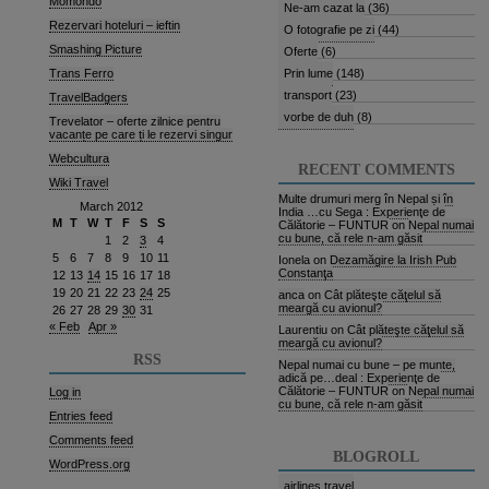
Momondo
Ne-am cazat la
(36)
Rezervari hoteluri – ieftin
O fotografie pe zi
(44)
Smashing Picture
Oferte
(6)
Trans Ferro
Prin lume
(148)
transport
(23)
TravelBadgers
vorbe de duh
(8)
Trevelator – oferte zilnice pentru
vacanțe pe care ți le rezervi singur
Webcultura
RECENT COMMENTS
Wiki Travel
Multe drumuri merg în Nepal și în
March 2012
India …cu Sega : Experienţe de
M
T
W
T
F
S
S
Călătorie – FUNTUR
on
Nepal numai
cu bune, că rele n-am găsit
1
2
3
4
5
6
7
8
9
10
11
Ionela
on
Dezamăgire la Irish Pub
Constanţa
12
13
14
15
16
17
18
19
20
21
22
23
24
25
anca
on
Cât plăteşte căţelul să
meargă cu avionul?
26
27
28
29
30
31
« Feb
Apr »
Laurentiu
on
Cât plăteşte căţelul să
meargă cu avionul?
RSS
Nepal numai cu bune – pe munte,
adică pe…deal : Experienţe de
Călătorie – FUNTUR
on
Nepal numai
Log in
cu bune, că rele n-am găsit
Entries feed
Comments feed
BLOGROLL
WordPress.org
airlines travel