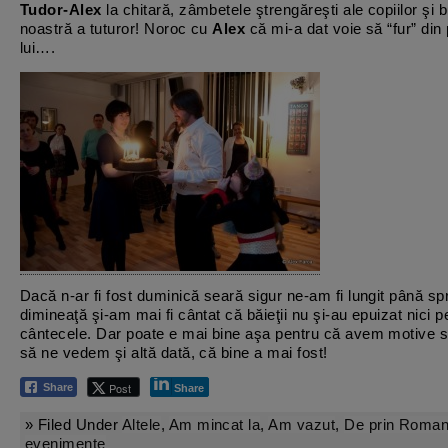
Tudor-Alex
la chitară, zâmbetele ştrengăreşti ale copiilor şi 
noastră a tuturor! Noroc cu
Alex
că mi-a dat voie să “fur” din
lui….
Dacă n-ar fi fost duminică seară sigur ne-am fi lungit până sp
dimineaţă şi-am mai fi cântat că băieţii nu şi-au epuizat nici 
cântecele. Dar poate e mai bine aşa pentru că avem motive 
să ne vedem şi altă dată, că bine a mai fost!
Post
Share
Share
» Filed Under
Altele
,
Am mincat la
,
Am vazut
,
De prin Roman
evenimente