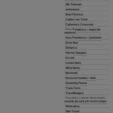
Alin Totorean
andreanum
Brad Florescu
Calator sau Turist
Catherine's Crossroad
Doru Panaitescu – inapoi din
weekend
Doru Panaitescu – marketeer
Drum liber
Elefant.ro
Hai-Hui Stangaci
Ici-colo
Lumea Mare
Mihai Barbu
Momondo
Rezervari hoteluri – ieftin
Smashing Picture
Trans Ferro
TravelBadgers
Trevelator – oferte zilnice pentru
vacanțe pe care ți le rezervi singur
Webcultura
Wiki Travel