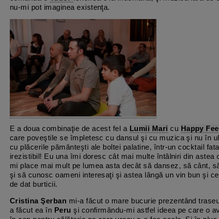
nu-mi pot imaginea existenţa.
E a doua combinaţie de acest fel a
Lumii Mari
cu
Happy Fee
care poveştile se împletesc cu dansul şi cu muzica şi nu în u
cu plăcerile pământeşti ale boltei palatine, într-un cocktail fata
irezistibil! Eu una îmi doresc cât mai multe întâlniri din astea
mi place mai mult pe lumea asta decât să dansez, să cânt, s
şi să cunosc oameni interesaţi şi astea lângă un vin bun şi c
de dat burticii.
Cristina Şerban
mi-a făcut o mare bucurie prezentând traseul
a făcut ea în
Peru
şi confirmându-mi astfel ideea pe care o a