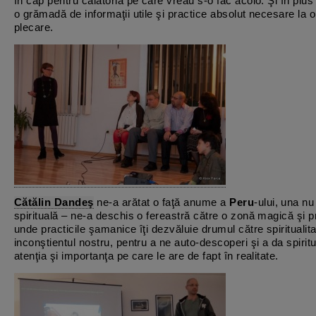
în cap pentru călătoria pe care vreau s-o fac acolo. Şi în plus
o grămadă de informaţii utile şi practice absolut necesare la o
plecare.
Cătălin Dandeş
ne-a arătat o faţă anume a
Peru
-ului, una nu 
spirituală – ne-a deschis o fereastră către o zonă magică şi 
unde practicile şamanice îţi dezvăluie drumul către spiritualita
inconştientul nostru, pentru a ne auto-descoperi şi a da spiritu
atenţia şi importanţa pe care le are de fapt în realitate.