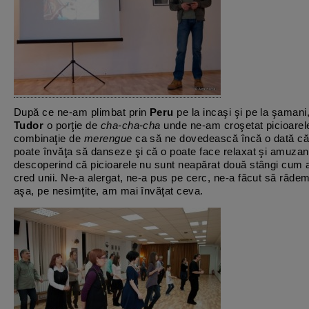
După ce ne-am plimbat prin
Peru
pe la incaşi şi pe la şamani
Tudor
o porţie de
cha-cha-cha
unde ne-am croşetat picioarel
combinaţie de
merengue
ca să ne dovedească încă o dată că 
poate învăţa să danseze şi că o poate face relaxat şi amuzan
descoperind că picioarele nu sunt neapărat două stângi cum 
cred unii. Ne-a alergat, ne-a pus pe cerc, ne-a făcut să râdem 
aşa, pe nesimţite, am mai învăţat ceva.