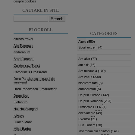
despre cookies
CAUTARE IN SITE
Search
for:
BLOGROLL
CATEGORIES
airlines travel
Altele
(550)
Alin Totorean
Sport extrem
(4)
andreanum
Brad Florescu
Am aflat
(77)
am citit
(16)
Calator sau Turist
Am mincat la
(109)
Catherine's Crossroad
Am vazut
(330)
Doru Panaitescu – inapoi din
weekend
biodiversitate
(3)
Doru Panaitescu – marketeer
cumparaturi
(5)
De prin Europa
(142)
Drum liber
De prin Romania
(257)
Elefant.ro
Diminețile lui Fix
(1)
Hai-Hui Stangaci
evenimente
(49)
Ici-colo
Excursii
(21)
Lumea Mare
Fun Turism
(70)
Mihai Barbu
Insemnari din calatorii
(141)