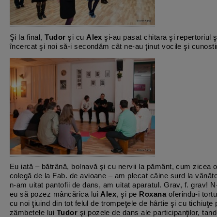
Şi la final,
Tudor
şi cu
Alex
şi-au pasat chitara şi repertoriul 
încercat şi noi să-i secondăm cât ne-au ţinut vocile şi cunosti
Eu iată – bătrână, bolnavă şi cu nervii la pământ, cum zicea o
colegă de la Fab. de avioane – am plecat câine surd la vânăt
n-am uitat pantofii de dans, am uitat aparatul. Grav, f. grav! 
eu să pozez mâncărica lui
Alex
, şi pe
Roxana
oferindu-i tortu
cu noi ţiuind din tot felul de trompeţele de hârtie şi cu tichiuţe
zâmbetele lui
Tudor
şi pozele de dans ale participanţilor, tan