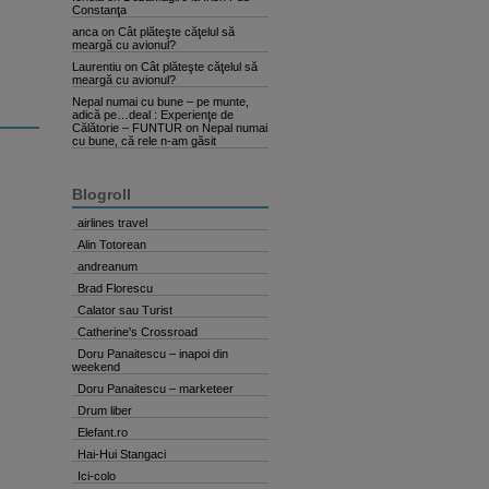
Constanţa
anca
on
Cât plăteşte căţelul să
meargă cu avionul?
Laurentiu
on
Cât plăteşte căţelul să
meargă cu avionul?
Nepal numai cu bune – pe munte,
adică pe…deal : Experienţe de
Călătorie – FUNTUR
on
Nepal numai
cu bune, că rele n-am găsit
Blogroll
airlines travel
Alin Totorean
andreanum
Brad Florescu
Calator sau Turist
Catherine's Crossroad
Doru Panaitescu – inapoi din
weekend
Doru Panaitescu – marketeer
Drum liber
Elefant.ro
Hai-Hui Stangaci
Ici-colo