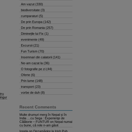
Am vazut
(330)
biodiversitate
(3)
cumparaturi
(5)
De prin Europa
(142)
De prin Romania
(257)
Diminețile lui Fix
(1)
evenimente
(49)
Excursii
(21)
Fun Turism
(70)
Insemnari din calatorii
(141)
Ne-am cazat la
(36)
O fotografie pe zi
(44)
Oferte
(6)
Prin lume
(148)
transport
(23)
vorbe de duh
(8)
tru
singur
Recent Comments
Multe drumuri merg în Nepal și în
India …cu Sega : Experienţe de
Călătorie – FUNTUR
on
Nepal numai
cu bune, că rele n-am găsit
Ionela
on
Dezamăgire la Irish Pub