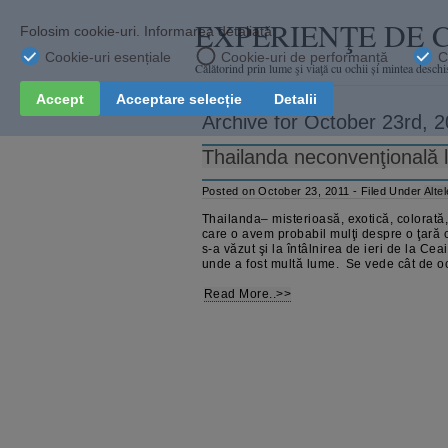
EXPERIENŢE DE 
Călătorind prin lume şi viaţă cu ochii și mintea deschi
Archive for October 23rd, 
Thailanda neconvenţională 
Posted on October 23, 2011 - Filed Under
Altel
Thailanda– misterioasă, exotică, colorată,
care o avem probabil mulţi despre o ţară 
s-a văzut şi la întâlnirea de ieri de la C
unde a fost multă lume. Se vede cât de oc
Read More..>>