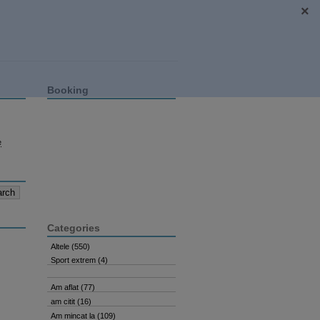
Booking
e
Categories
Altele
(550)
Sport extrem
(4)
Am aflat
(77)
am citit
(16)
Am mincat la
(109)