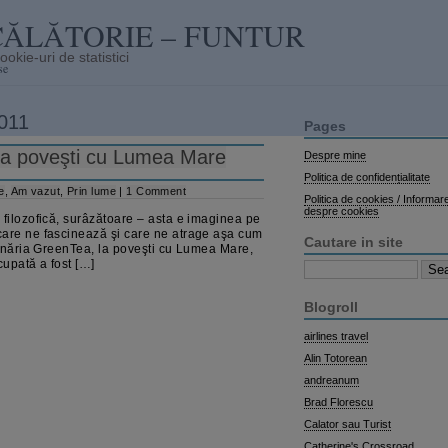
CĂLĂTORIE – FUNTUR
se
2011
Pages
la poveşti cu Lumea Mare
Despre mine
Politica de confidențialitate
e
,
Am vazut
,
Prin lume
|
1 Comment
Politica de cookies / Informar
despre cookies
 filozofică, surâzătoare – asta e imaginea pe
care ne fascinează şi care ne atrage aşa cum
Cautare in site
eainăria GreenTea, la poveşti cu Lumea Mare,
upată a fost […]
Search
for:
Blogroll
airlines travel
Alin Totorean
andreanum
Brad Florescu
Calator sau Turist
Catherine's Crossroad