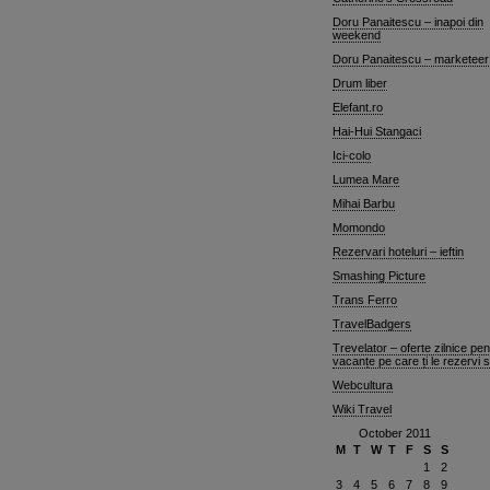
Doru Panaitescu – inapoi din
weekend
Doru Panaitescu – marketeer
Drum liber
Elefant.ro
Hai-Hui Stangaci
Ici-colo
Lumea Mare
Mihai Barbu
Momondo
Rezervari hoteluri – ieftin
Smashing Picture
Trans Ferro
TravelBadgers
Trevelator – oferte zilnice pen
vacanțe pe care ți le rezervi 
Webcultura
Wiki Travel
October 2011
M
T
W
T
F
S
S
1
2
3
4
5
6
7
8
9