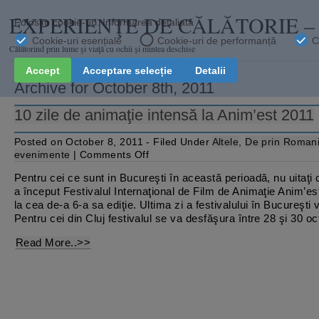
EXPERIENŢE DE CĂLĂTORIE 
Călătorind prin lume şi viaţă cu ochii și mintea deschise
Archive for October 8th, 2011
10 zile de animaţie intensă la Anim’est 2011
Posted on October 8, 2011 - Filed Under
Altele
,
De prin Roman
on
evenimente
|
Comments Off
10
zile
Pentru cei ce sunt in Bucureşti în această perioadă, nu uitaţi c
de
a început Festivalul Internaţional de Film de Animaţie Anim’est
animaţie
intensă
la cea de-a 6-a sa ediţie. Ultima zi a festivalului în Bucureşti v
la
Pentru cei din Cluj festivalul se va desfăşura între 28 şi 30 oct
Anim’est
2011
Read More..>>