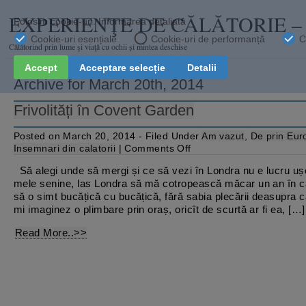
EXPERIENŢE DE CĂLĂTORIE 
Călătorind prin lume şi viaţă cu ochii și mintea deschise
Archive for March 20th, 2014
Frivolități în Covent Garden
Posted on March 20, 2014 - Filed Under
Am vazut
,
De prin Eur
on
Insemnari din calatorii
|
Comments Off
Frivolități
în
Să alegi unde să mergi și ce să vezi în Londra nu e lucru ușo
Covent
mele senine, las Londra să mă cotropească măcar un an în c
Garden
să o simt bucățică cu bucățică, fără sabia plecării deasupra c
mi imaginez o plimbare prin oraș, oricît de scurtă ar fi ea, […]
Read More..>>