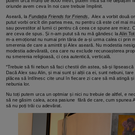
putem urca munți de 8000 metri, putem însă să ne depășim li
oriunde avem ceva în noi care trebuie împlinit.
Aseară, la
Fundația Friends for Friends
, Alex a vorbit două ore
putut vorbi oricît din partea mea, nu pentru că este cel mai m
sau povestitor al lumii ci pentru că ceea ce spune are miez.
are ceva de spus. Și n-am putut să nu mă găndesc la
Alin To
m-a emoționat nu numai prin tăria de a-și urma calea ci prin 
smerenia de care a amintit și Alex aseară. Nu modestia nesig
modestia adevărată, cea care nu exclude recunoașterea propri
nu smerenia religioasă, ci cea autentică, verticală.
“Trebuie să fii nebun să faci chestii din astea, să-și lipsească
Dacă Alex sau Alin, și mai sunt și alții ca ei, sunt nebuni, tare
plăcea să întîlnesc cite unul în fiecare zi care să mă atingă ș
nebunia lor.
Nu toți putem urca un optmiar și nici nu trebuie de altfel, e n
să ne găsim calea, acea pasiune fără de care, cum spunea A
să nu poți trăi cu adevărat.