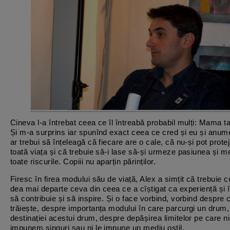
Cineva l-a întrebat ceea ce îl întreabă probabil mulți: Mama t
Și m-a surprins iar spunînd exact ceea ce cred și eu și anume
ar trebui să înțeleagă că fiecare are o cale, că nu-și pot protej
toată viața și că trebuie să-i lase să-și urmeze pasiunea și m
toate riscurile. Copiii nu aparțin părinților.
Firesc în firea modului său de viață, Alex a simțit că trebuie
dea mai departe ceva din ceea ce a cîștigat ca experiență și î
să contribuie și să inspire. Și o face vorbind, vorbind despre
trăiește, despre importanța modului în care parcurgi un drum,
destinației acestui drum, despre depășirea limitelor pe care ni
impunem singuri sau ni le impune un mediu ostil.