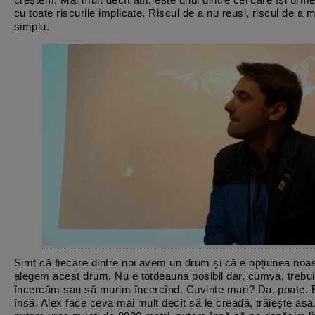
cu toate riscurile implicate. Riscul de a nu reuși, riscul de a m
simplu.
Simt că fiecare dintre noi avem un drum și că e opțiunea noa
alegem acest drum. Nu e totdeauna posibil dar, cumva, trebu
încercăm sau să murim încercînd. Cuvinte mari? Da, poate. 
însă. Alex face ceva mai mult decît să le creadă, trăiește așa.