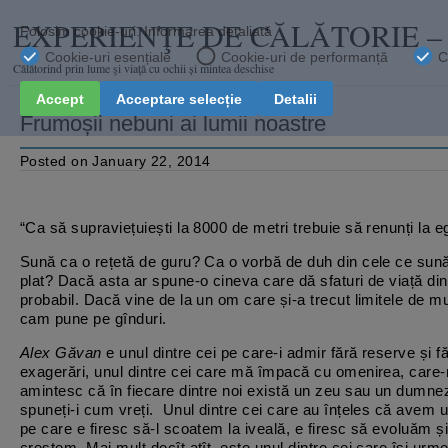
EXPERIENŢE DE CĂLĂTORIE 
Călătorind prin lume şi viaţă cu ochii și mintea deschise
Frumoșii nebuni ai lumii noastre
Posted on January 22, 2014
“Ca să supraviețuiești la 8000 de metri trebuie să renunți la e
Sună ca o rețetă de guru? Ca o vorbă de duh din cele ce sun
plat? Dacă asta ar spune-o cineva care dă sfaturi de viață din 
probabil. Dacă vine de la un om care și-a trecut limitele de mul
cam pune pe gînduri.
Alex Găvan
e unul dintre cei pe care-i admir fără reserve și f
exagerări, unul dintre cei care mă împacă cu omenirea, care
amintesc că în fiecare dintre noi există un zeu sau un dumne
spuneți-i cum vreți. Unul dintre cei care au înțeles că avem u
pe care e firesc să-l scoatem la iveală, e firesc să evoluăm ș
creștem. Mai mult decît atît, este unul dintre cei care își ur