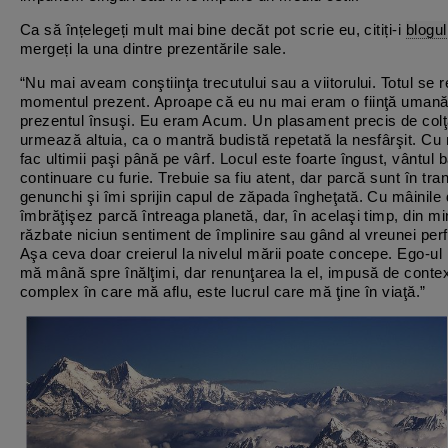
Ca să înțelegeți mult mai bine decăt pot scrie eu, citiți-i
blogul
mergeți la una dintre prezentările sale.
“Nu mai aveam conştiinţa trecutului sau a viitorului. Totul se 
momentul prezent. Aproape că eu nu mai eram o fiinţă umană
prezentul însuşi. Eu eram Acum. Un plasament precis de colţa
urmează altuia, ca o mantră budistă repetată la nesfârşit. Cu 
fac ultimii paşi până pe vârf. Locul este foarte îngust, vântul b
continuare cu furie. Trebuie sa fiu atent, dar parcă sunt în tra
genunchi şi îmi sprijin capul de zăpada îngheţată. Cu mâinile
îmbrăţişez parcă întreaga planetă, dar, în acelaşi timp, din m
răzbate niciun sentiment de împlinire sau gând al vreunei per
Aşa ceva doar creierul la nivelul mării poate concepe. Ego-ul
mă mână spre înălţimi, dar renunţarea la el, impusă de contex
complex în care mă aflu, este lucrul care mă ţine în viaţă.”