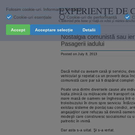
EXPERIENŢE DE 
Călătorind prin lume şi viaţă cu ochii și mintea deschi
Nostalgia comunistă sau iert
Pasagerii iadului
Posted on July 8, 2013
Dacă mitul cu aveam casă şi serviciu, des
vehiculat şi repetat ca un proverb deja în
comunistă care par să fi dispărut complet
Poate una dintre diversele cause ale indi
lupta zilnică cu mijloacele de transport c
mare masă de oameni se înghesuia într-o s
troleibuzului în drum spre serviciu. Întârz
existau sisteme de pontaj sau condici, ar
angajaţilor care refuzau să devină oamenii
modeşti care construiesc socialismul cu u
patriotic în inimă.
Dar asta s-a uitat. Şi s-a iertat.