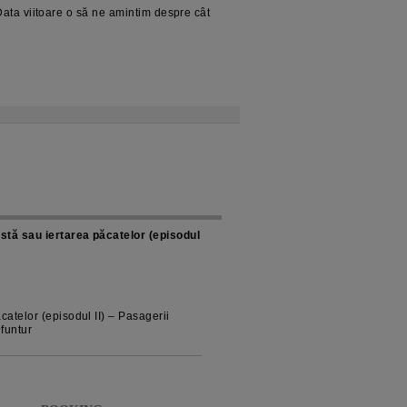
Data viitoare o să ne amintim despre cât
tă sau iertarea păcatelor (episodul
atelor (episodul II) – Pasagerii
funtur