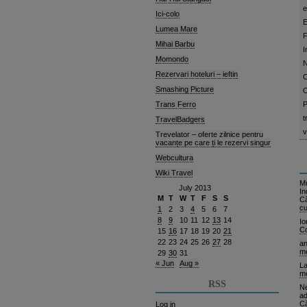
e
Ici-colo
E
Lumea Mare
F
Mihai Barbu
I
Momondo
N
Rezervari hoteluri – ieftin
O
Smashing Picture
O
Trans Ferro
P
t
TravelBadgers
v
Trevelator – oferte zilnice pentru
vacanțe pe care ți le rezervi singur
Webcultura
Wiki Travel
Mu
July 2013
In
M
T
W
T
F
S
S
C
cu
1
2
3
4
5
6
7
8
9
10
11
12
13
14
Io
C
15
16
17
18
19
20
21
22
23
24
25
26
27
28
a
me
29
30
31
« Jun
Aug »
La
me
RSS
Ne
ad
C
Log in