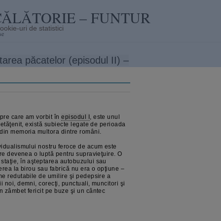
CĂLĂTORIE – FUNTUR
se
area păcatelor (episodul II) –
pre care am vorbit în
episodul I
, este unul
cetăţenit, există subiecte legate de perioada
 din memoria multora dintre români.
vidualismului nostru feroce de acum este
are devenea o luptă pentru supravieţuire. O
taţie, în aşteptarea autobuzului sau
ierea la birou sau fabrică nu era o opţiune –
me redutabile de umilire şi pedepsire a
 noi, demni, corecţi, punctuali, muncitori şi
n zâmbet fericit pe buze şi un cântec