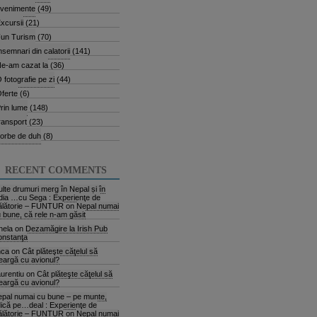
venimente
(49)
xcursii
(21)
un Turism
(70)
nsemnari din calatorii
(141)
e-am cazat la
(36)
 fotografie pe zi
(44)
ferte
(6)
rin lume
(148)
ransport
(23)
orbe de duh
(8)
RECENT COMMENTS
lte drumuri merg în Nepal și în
dia …cu Sega : Experienţe de
ălătorie – FUNTUR
on
Nepal numai
 bune, că rele n-am găsit
nela
on
Dezamăgire la Irish Pub
onstanţa
nca
on
Cât plăteşte căţelul să
argă cu avionul?
urentiu
on
Cât plăteşte căţelul să
argă cu avionul?
pal numai cu bune – pe munte,
ică pe…deal : Experienţe de
ălătorie – FUNTUR
on
Nepal numai