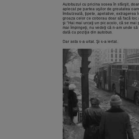
Autobuzul cu pricina sosea în sfârşit, doa
aplecat pe partea uşilor de greutatea oame
îmbulzeală, ţipete, apelative, extragerea 
groaza celor ce coborau doar să facă loc a
şi “Hai mai urcaţi un pic acolo, că se mai 
mai împingeţi, nu vedeţi că n-am unde s
dată cu poziţia din autobus.
Dar asta s-a uitat. Şi s-a iertat.