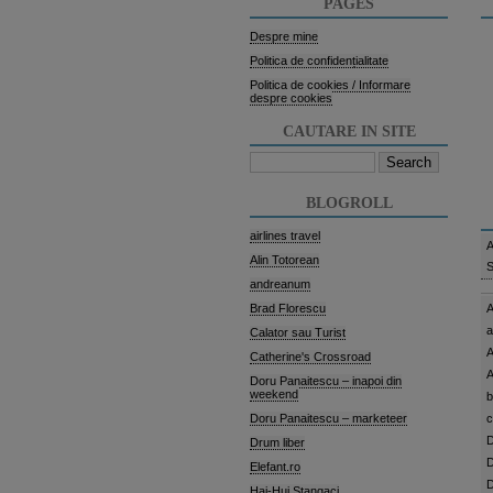
PAGES
Despre mine
Politica de confidențialitate
Politica de cookies / Informare
despre cookies
CAUTARE IN SITE
Search
for:
BLOGROLL
airlines travel
A
Alin Totorean
S
andreanum
Brad Florescu
A
a
Calator sau Turist
A
Catherine's Crossroad
A
Doru Panaitescu – inapoi din
weekend
b
Doru Panaitescu – marketeer
c
D
Drum liber
D
Elefant.ro
D
Hai-Hui Stangaci