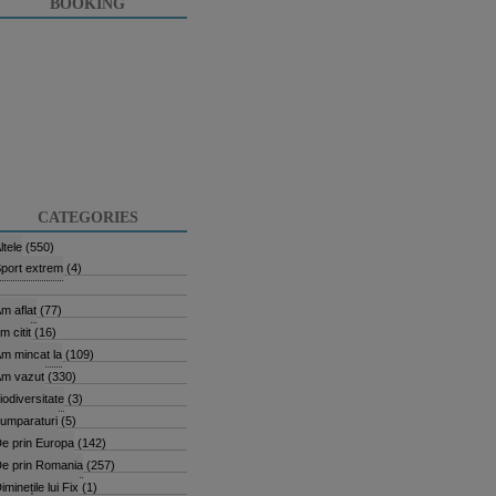
BOOKING
CATEGORIES
ltele
(550)
port extrem
(4)
m aflat
(77)
m citit
(16)
m mincat la
(109)
m vazut
(330)
iodiversitate
(3)
umparaturi
(5)
e prin Europa
(142)
e prin Romania
(257)
iminețile lui Fix
(1)