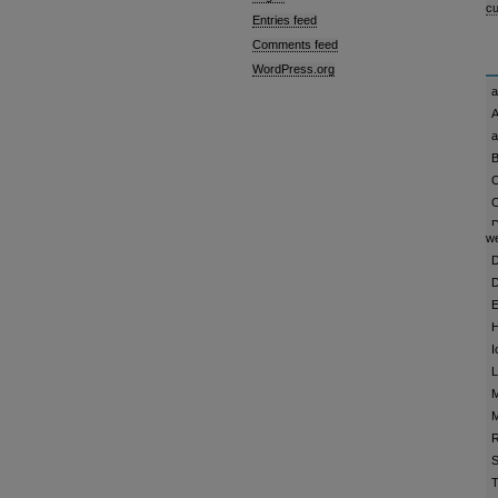
cu
Entries feed
Comments feed
WordPress.org
a
A
B
C
C
D
w
D
D
E
H
I
M
R
S
T