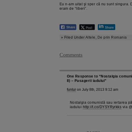
Eu n-am uitat şi sper că nu sunt singura. 
eram de “liberi”.
Post
Share
Share
» Filed Under
Altele
,
De prin Romania
Comments
One Response to “Nostalgia comunis
II) – Pasagerii iadului”
funtur
on July 8th, 2013 9:12 am
Nostalgia comunistă sau iertarea păc
iadului
http://t.co/DYSYRyrkks
via @