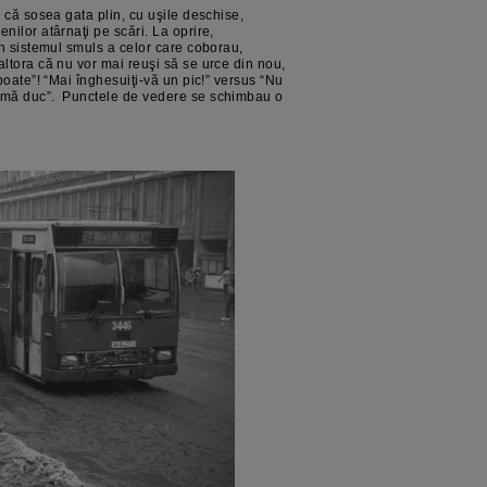
r că sosea gata plin, cu uşile deschise,
nilor atârnaţi pe scări. La oprire,
în sistemul smuls a celor care coborau,
ltora că nu vor mai reuşi să se urce din nou,
poate”! “Mai înghesuiţi-vă un pic!” versus “Nu
ă mă duc”. Punctele de vedere se schimbau o