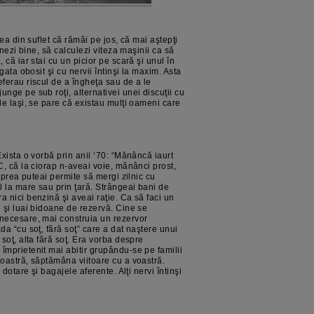
eea din suflet că rămâi pe jos, că mai aştepţi
onezi bine, să calculezi viteza maşinii ca să
 că iar stai cu un picior pe scară şi unul în
gata obosit şi cu nervii întinşi la maxim. Asta
ferau riscul de a îngheţa sau de a le
nge pe sub roţi, alternativei unei discuţii cu
de laşi, se pare că existau mulţi oameni care
Exista o vorbă prin anii ‘70: “Mănâncă iaurt
C, că la ciorap n-aveai voie, mănânci prost,
i prea puteai permite să mergi zilnic cu
 la mare sau prin ţară. Strângeai bani de
 nici benzină şi aveai raţie. Ca să faci un
 şi luai bidoane de rezervă. Cine se
 necesare, mai construia un rezervor
da “cu soţ, fără soţ” care a dat naştere unui
soţ, alta fără soţ. Era vorba despre
împrietenit mai abitir grupându-se pe familii
noastră, săptămâna viitoare cu a voastră.
 dotare şi bagajele aferente. Alţi nervi întinşi