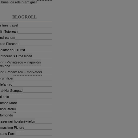
 bune, că rele n-am găsit
BLOGROLL
irlines travel
lin Totorean
andreanum
rad Florescu
alator sau Turist
atherine's Crossroad
oru Panaitescu – inapoi din
eekend
oru Panaitescu – marketeer
rum liber
lefant.ro
ai-Hui Stangaci
ci-colo
Lumea Mare
ihai Barbu
Momondo
ezervari hoteluri – ieftin
mashing Picture
rans Ferro