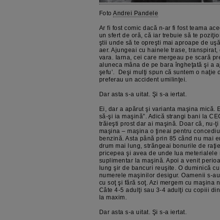
Foto
Andrei Pandele
Ar fi fost comic dacă n-ar fi fost teama ac
un sfert de oră, că iar trebuie să te poziţi
ştii unde să te opreşti mai aproape de uşă,
aer. Ajungeai cu hainele trase, transpirat, 
vara. Iarna, cei care mergeau pe scară pre
aluneca mâna de pe bara îngheţată şi a aju
şefu’. Deşi mulţi spun că suntem o naţie 
preferau un accident umilinţei.
Dar asta s-a uitat. Şi s-a iertat.
Ei, dar a apărut şi varianta maşina mică. 
să-şi ia maşină”. Adică strangi bani la CE
trăieşti prost dar ai maşină. Doar că, nu-ţ
maşina – maşina o ţineai pentru concediul
benzină. Asta până prin 85 când nu mai era
drum mai lung, străngeai bonurile de raţie
pricepea şi avea de unde lua meterialele
suplimentar la maşină. Apoi a venit perioa
lung şir de bancuri reuşite. O duminică cu 
numerele maşinilor desigur. Oamenii s-au 
cu soţ şi fără soţ. Azi mergem cu maşina 
Câte 4-5 adulţi sau 3-4 adulţi cu copiii din
la maxim.
Dar asta s-a uitat. Şi s-a iertat.