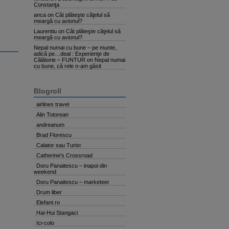
Constanţa
anca
on
Cât plăteşte căţelul să
meargă cu avionul?
Laurentiu
on
Cât plăteşte căţelul să
meargă cu avionul?
Nepal numai cu bune – pe munte,
adică pe…deal : Experienţe de
Călătorie – FUNTUR
on
Nepal numai
cu bune, că rele n-am găsit
Blogroll
airlines travel
Alin Totorean
andreanum
Brad Florescu
Calator sau Turist
Catherine's Crossroad
Doru Panaitescu – inapoi din
weekend
Doru Panaitescu – marketeer
Drum liber
Elefant.ro
Hai-Hui Stangaci
Ici-colo