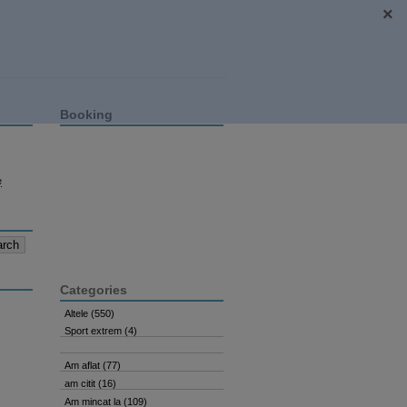
Booking
e
Categories
Altele
(550)
Sport extrem
(4)
Am aflat
(77)
am citit
(16)
Am mincat la
(109)