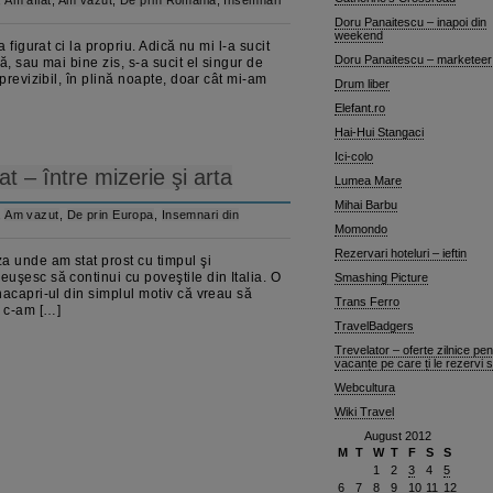
,
Am aflat
,
Am vazut
,
De prin Romania
,
Insemnari
Doru Panaitescu – inapoi din
weekend
figurat ci la propriu. Adică nu mi l-a sucit
Doru Panaitescu – marketeer
ă, sau mai bine zis, s-a sucit el singur de
mprevizibil, în plină noapte, doar cât mi-am
Drum liber
Elefant.ro
Hai-Hui Stangaci
Ici-colo
t – între mizerie şi arta
Lumea Mare
Mihai Barbu
,
Am vazut
,
De prin Europa
,
Insemnari din
Momondo
Rezervari hoteluri – ieftin
a unde am stat prost cu timpul şi
uşesc să continui cu poveştile din Italia. O
Smashing Picture
nacapri-ul din simplul motiv că vreau să
Trans Ferro
 c-am […]
TravelBadgers
Trevelator – oferte zilnice pen
vacanțe pe care ți le rezervi 
Webcultura
Wiki Travel
August 2012
M
T
W
T
F
S
S
1
2
3
4
5
6
7
8
9
10
11
12