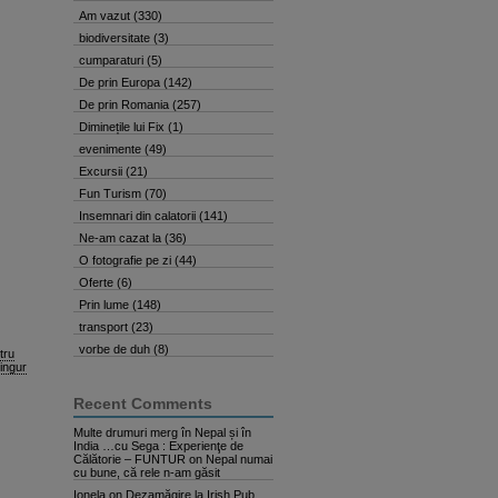
Am vazut
(330)
biodiversitate
(3)
cumparaturi
(5)
De prin Europa
(142)
De prin Romania
(257)
Diminețile lui Fix
(1)
evenimente
(49)
Excursii
(21)
Fun Turism
(70)
Insemnari din calatorii
(141)
Ne-am cazat la
(36)
O fotografie pe zi
(44)
Oferte
(6)
Prin lume
(148)
transport
(23)
vorbe de duh
(8)
tru
singur
Recent Comments
Multe drumuri merg în Nepal și în
India …cu Sega : Experienţe de
Călătorie – FUNTUR
on
Nepal numai
cu bune, că rele n-am găsit
Ionela
on
Dezamăgire la Irish Pub