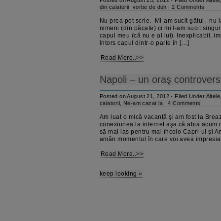
Posted on August 25, 2012 - Filed Under
Altele
din calatorii
,
vorbe de duh
|
2 Comments
Nu prea pot scrie. Mi-am sucit gâtul, nu la 
nimeni (din păcate) ci mi l-am sucit singur
capul meu (că nu e al lui). Inexplicabil, i
întors capul dintr-o parte în […]
Read More..>>
Napoli – un oraş controversa
Posted on August 21, 2012 - Filed Under
Altele
calatorii
,
Ne-am cazat la
|
4 Comments
Am luat o mică vacanţă şi am fost la Breaz
conexiunea la internet aşa că abia acum re
să mai las pentru mai încolo Capri-ul şi A
amân momentul în care voi avea impresia
Read More..>>
keep looking »