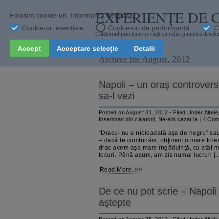
EXPERIENŢE DE 
Călătorind prin lume şi viaţă cu ochii și mintea deschi
Archive for August, 2012
Napoli – un oraş controvers
sa-l vezi
Posted on August 31, 2012 - Filed Under
Altele
Insemnari din calatorii
,
Ne-am cazat la
|
4 Com
“Dracul nu e nicioadată aşa de negru” sa
– dacă le combinăm, obţinem o mare tolera
drac avem aşa mare îngăduinţă, cu atât ma
locuri. Până acum, am zis numai lucruri [
Read More..>>
De ce nu pot scrie – Napoli ş
aştepte