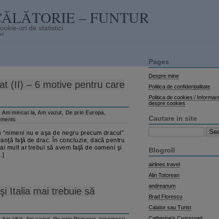
CĂLĂTORIE – FUNTUR
se
Pages
Despre mine
at (II) – 6 motive pentru care
Politica de confidențialitate
Politica de cookies / Informar
despre cookies
,
Am mincat la
,
Am vazut
,
De prin Europa
,
Cautare in site
ments
Search
u “nimeni nu e aşa de negru precum dracul”
for:
nţă faţă de drac. În concluzie, dacă pentru
i mult ar trebui să avem faţă de oameni şi
Blogroll
…]
airlines travel
Alin Totorean
andreanum
i Italia mai trebuie să
Brad Florescu
Calator sau Turist
Catherine's Crossroad