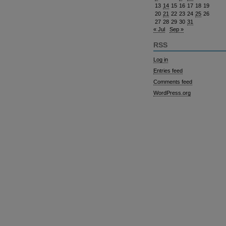
13
14
15
16
17
18
19
20
21
22
23
24
25
26
27
28
29
30
31
« Jul
Sep »
RSS
Log in
Entries feed
Comments feed
WordPress.org