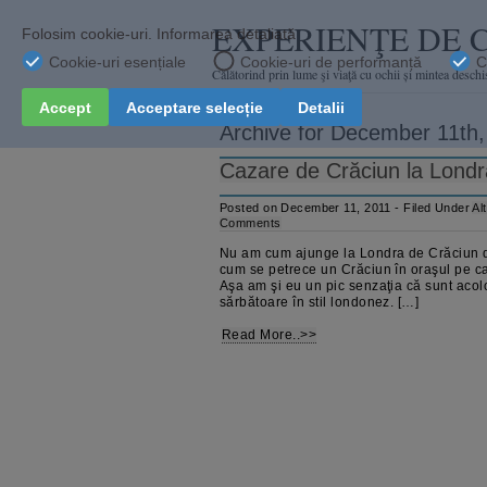
EXPERIENŢE DE 
Călătorind prin lume şi viaţă cu ochii și mintea deschi
Archive for December 11th,
Cazare de Crăciun la Londra 
Posted on December 11, 2011 - Filed Under
Al
Comments
Nu am cum ajunge la Londra de Crăciun d
cum se petrece un Crăciun în oraşul pe c
Aşa am şi eu un pic senzaţia că sunt acolo
sărbătoare în stil londonez. […]
Read More..>>