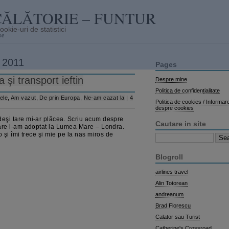
CĂLĂTORIE – FUNTUR
se
 2011
Pages
şi transport ieftin
Despre mine
Politica de confidențialitate
tele
,
Am vazut
,
De prin Europa
,
Ne-am cazat la
|
4
Politica de cookies / Informar
despre cookies
eşi tare mi-ar plăcea. Scriu acum despre
Cautare in site
are l-am adoptat la Lumea Mare – Londra.
 şi îmi trece şi mie pe la nas miros de
Search
for:
Blogroll
airlines travel
Alin Totorean
andreanum
Brad Florescu
Calator sau Turist
Catherine's Crossroad