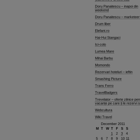
Doru Panaitescu – inapoi din
weekend
Doru Panaitescu – marketeer
Drum liber
Elefant.ro
Hai-Hui Stangaci
Ici-colo
Lumea Mare
Mihai Barbu
Momondo
Rezervari hoteluri – ieftin
Smashing Picture
Trans Ferro
TravelBadgers
Trevelator – oferte zilnice pen
vacanțe pe care ți le rezervi 
Webcultura
Wiki Travel
December 2011
M
T
W
T
F
S
S
1
2
3
4
5
6
7
8
9
10
11