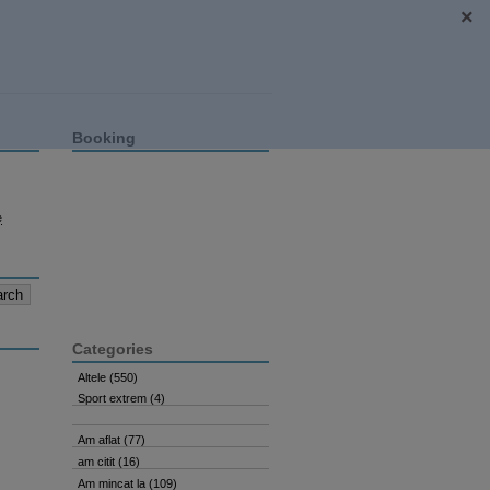
Booking
e
Categories
Altele
(550)
Sport extrem
(4)
Am aflat
(77)
am citit
(16)
Am mincat la
(109)