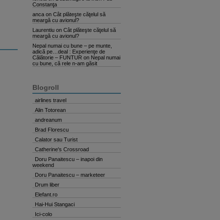
Constanţa
anca
on
Cât plăteşte căţelul să
meargă cu avionul?
Laurentiu
on
Cât plăteşte căţelul să
meargă cu avionul?
Nepal numai cu bune – pe munte,
adică pe…deal : Experienţe de
Călătorie – FUNTUR
on
Nepal numai
cu bune, că rele n-am găsit
Blogroll
airlines travel
Alin Totorean
andreanum
Brad Florescu
Calator sau Turist
Catherine's Crossroad
Doru Panaitescu – inapoi din
weekend
Doru Panaitescu – marketeer
Drum liber
Elefant.ro
Hai-Hui Stangaci
Ici-colo