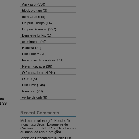
Am vazut
(330)
biodiversitate
(3)
cumparaturi
(5)
De prin Europa
(142)
De prin Romania
(257)
Diminețile lui Fix
(1)
evenimente
(49)
Excursii
(21)
Fun Turism
(70)
Insemnari din calatorii
(141)
Ne-am cazat la
(36)
O fotografie pe zi
(44)
Oferte
(6)
Prin lume
(148)
transport
(23)
vorbe de duh
(8)
tru
singur
Recent Comments
Multe drumuri merg în Nepal și în
India …cu Sega : Experienţe de
Călătorie – FUNTUR
on
Nepal numai
cu bune, că rele n-am găsit
Ionela
on
Dezamăgire la Irish Pub