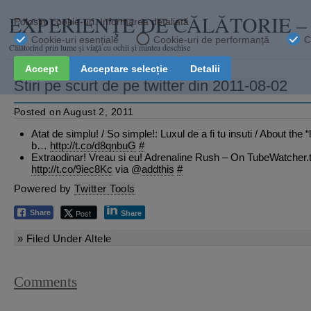
EXPERIENŢE DE CĂLĂTORIE 
Călătorind prin lume şi viaţă cu ochii și mintea deschise
Stiri pe scurt de pe twitter din 2011-08-02
Posted on August 2, 2011
Atat de simplu! / So simple!: Luxul de a fi tu insuti / About the “
b…
http://t.co/d8qnbuG
#
Extraodinar! Vreau si eu! Adrenaline Rush – On TubeWatcher.t
http://t.co/9iec8Kc
via @
addthis
#
Powered by
Twitter Tools
Post
Share
Share
» Filed Under
Altele
Comments