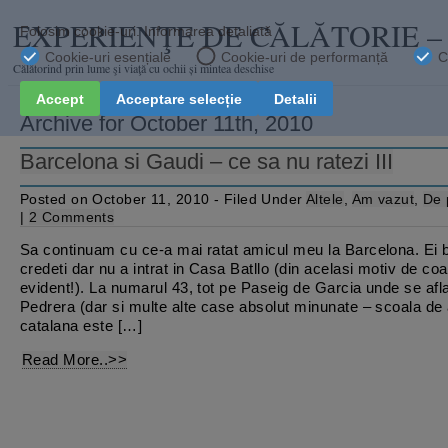
EXPERIENŢE DE CĂLĂTORIE 
Călătorind prin lume şi viaţă cu ochii și mintea deschise
Archive for October 11th, 2010
Barcelona si Gaudi – ce sa nu ratezi III
Posted on October 11, 2010 - Filed Under
Altele
,
Am vazut
,
De 
|
2 Comments
Sa continuam cu ce-a mai ratat amicul meu la Barcelona. Ei b
credeti dar nu a intrat in Casa Batllo (din acelasi motiv de co
evident!). La numarul 43, tot pe Paseig de Garcia unde se afla
Pedrera (dar si multe alte case absolut minunate – scoala de 
catalana este […]
Read More..>>