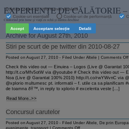
EXPERIENŢE DE CĂLĂTORIE 
Călătorind prin lume şi viaţă cu ochii și mintea deschise
Archive for August 27th, 2010
Stiri pe scurt de pe twitter din 2010-08-27
Posted on August 27, 2010 - Filed Under
Altele
|
Comments Off
Check this video out — Einuiea – Logos (Live @ Garantat 1
http://t.co/Mfv5otW via @youtube # Check this video out — E
Noa (Live @ Garantat 100% 2010) http://t.co/rwYWvnC via 
@xplorio multumesc pt. informatii – f. utile ca sa planificam 
de toamna ðŸ™‚ in reply to xplorio # excelenta veste […]
Read More..>>
Concursul carutelor
Posted on August 27, 2010 - Filed Under
Altele
,
De prin Europa
on
evenimente
,
transport
|
Comments Off